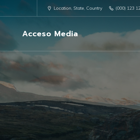
Location, State, Country
(000) 123 1
Acceso Media