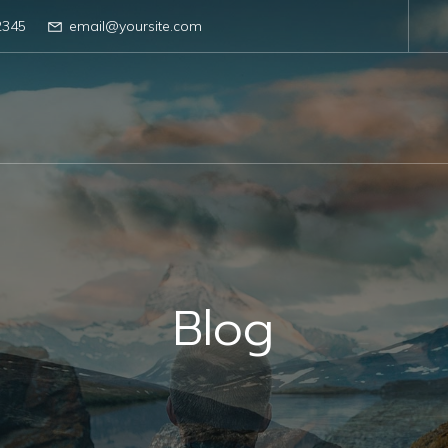
2345
email@yoursite.com
Blog